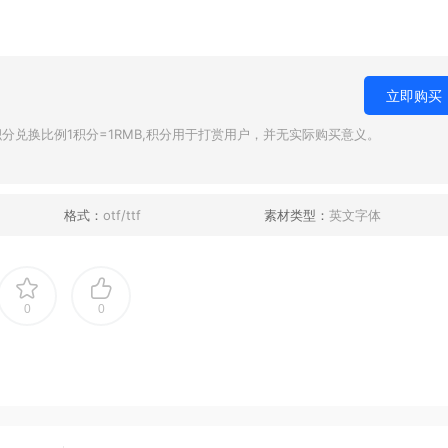
立即购买
兑换比例1积分=1RMB,积分用于打赏用户，并无实际购买意义。
格式：
otf/ttf
素材类型：
英文字体
0
0