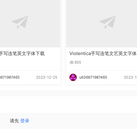
lla手写连笔英文字体下载
Violentica手写连笔文艺英文字
载
855
6671987465
2023-12-25
u636671987465
2023-1
请先
登录