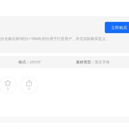
立即购买
兑换比例1积分=1RMB,积分用于打赏用户，并无实际购买意义。
格式：
otf/ttf
素材类型：
英文字体
0
0