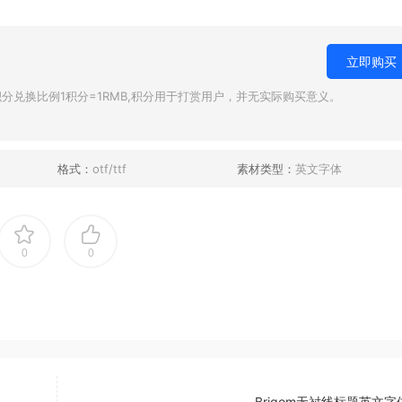
立即购买
兑换比例1积分=1RMB,积分用于打赏用户，并无实际购买意义。
格式：
otf/ttf
素材类型：
英文字体
0
0
Brigom无衬线标题英文