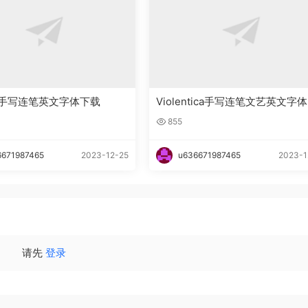
lla手写连笔英文字体下载
Violentica手写连笔文艺英文字
载
855
6671987465
2023-12-25
u636671987465
2023-1
请先
登录