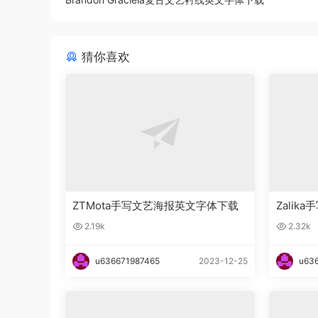
猜你喜欢
ZTMota手写文艺海报英文字体下载
Zali
2.19k
2.32k
u636671987465
2023-12-25
u63