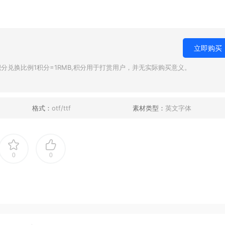
立即购买
兑换比例1积分=1RMB,积分用于打赏用户，并无实际购买意义。
格式：
otf/ttf
素材类型：
英文字体
0
0