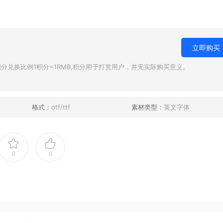
立即购买
兑换比例1积分=1RMB,积分用于打赏用户，并无实际购买意义。
格式：
otf/ttf
素材类型：
英文字体
0
0