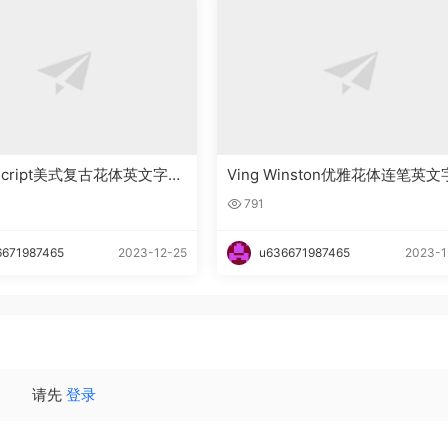
n_Script美式复古花体英文字体
Ving Winston优雅花体连笔英
下载
791
6671987465
2023-12-25
u636671987465
2023-1
请先
登录