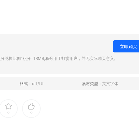
立即购买
兑换比例1积分=1RMB,积分用于打赏用户，并无实际购买意义。
格式：
otf/ttf
素材类型：
英文字体
0
0