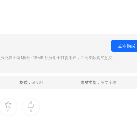
立即购买
兑换比例1积分=1RMB,积分用于打赏用户，并无实际购买意义。
格式：
otf/ttf
素材类型：
英文字体
0
0