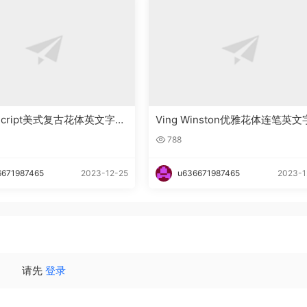
n_Script美式复古花体英文字体
Ving Winston优雅花体连笔英
下载
788
6671987465
2023-12-25
u636671987465
2023-1
请先
登录