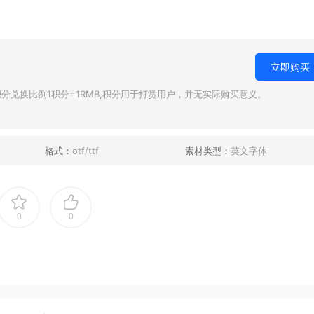
立即购买
兑换比例1积分=1RMB,积分用于打赏用户，并无实际购买意义。
格式：
otf/ttf
素材类型：
英文字体
0
0