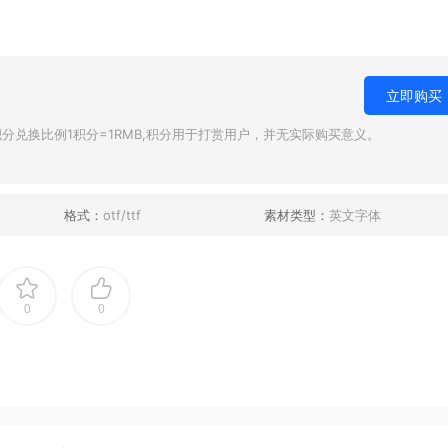
立即购买
兑换比例1积分=1RMB,积分用于打赏用户，并无实际购买意义。
格式：
otf/ttf
素材类型：
英文字体
0
0