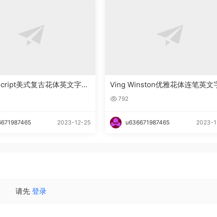
n_Script美式复古花体英文字体
Ving Winston优雅花体连笔英
下载
792
6671987465
2023-12-25
u636671987465
2023-1
请先
登录