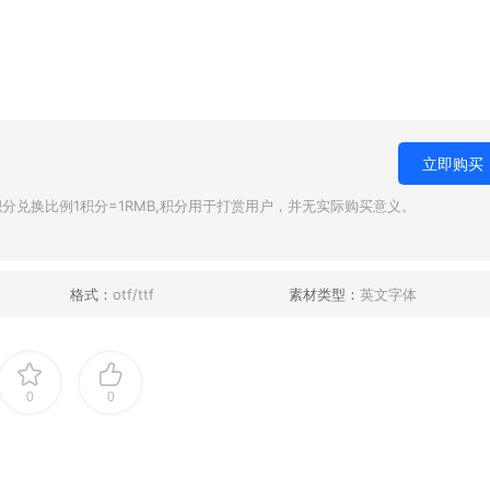
立即购买
兑换比例1积分=1RMB,积分用于打赏用户，并无实际购买意义。
格式：
otf/ttf
素材类型：
英文字体
0
0