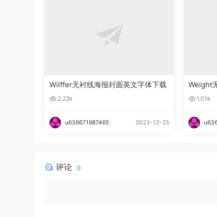
Wilffer无衬线海报封面英文字体下载
Weig
2.22k
1.01k
u636671987465
2023-12-25
u63
评论
0