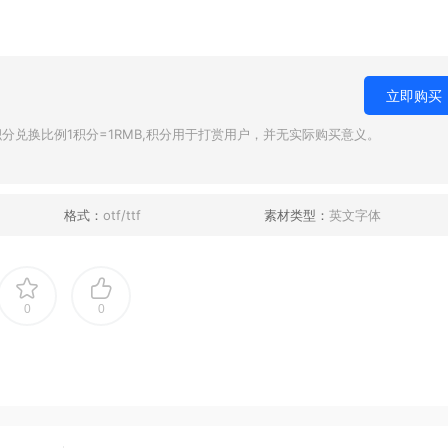
立即购买
兑换比例1积分=1RMB,积分用于打赏用户，并无实际购买意义。
格式：
otf/ttf
素材类型：
英文字体
0
0