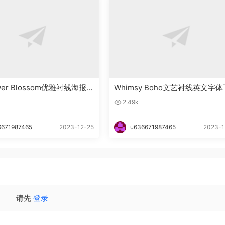
ower Blossom优雅衬线海报英
Whimsy Boho文艺衬线英文字体
下载
载
2.49k
6671987465
2023-12-25
u636671987465
2023-1
请先
登录