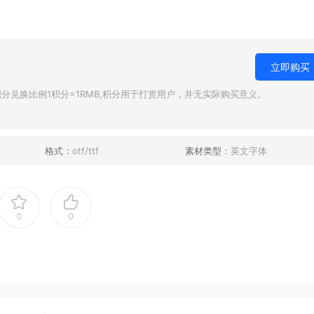
立即购买
兑换比例1积分=1RMB,积分用于打赏用户，并无实际购买意义。
格式：
otf/ttf
素材类型：
英文字体
0
0