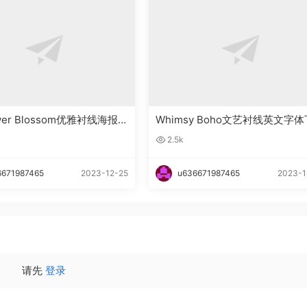
ower Blossom优雅衬线海报英
Whimsy Boho文艺衬线英文字体
下载
载
2.5k
6671987465
2023-12-25
u636671987465
2023-1
请先
登录