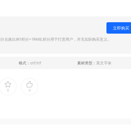
立即购买
兑换比例1积分=1RMB,积分用于打赏用户，并无实际购买意义。
格式：
otf/ttf
素材类型：
英文字体
0
0