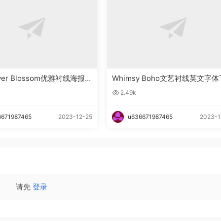
ower Blossom优雅衬线海报英
Whimsy Boho文艺衬线英文字体
下载
载
2.49k
6671987465
2023-12-25
u636671987465
2023-1
请先
登录