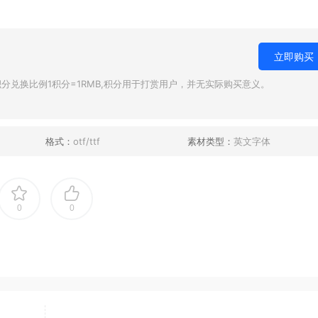
立即购买
兑换比例1积分=1RMB,积分用于打赏用户，并无实际购买意义。
格式：
otf/ttf
素材类型：
英文字体
0
0