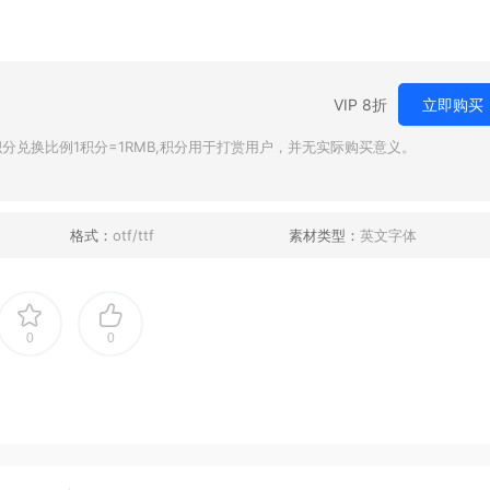
VIP 8折
立即购买
兑换比例1积分=1RMB,积分用于打赏用户，并无实际购买意义。
格式：
otf/ttf
素材类型：
英文字体
0
0