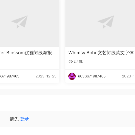
ower Blossom优雅衬线海报英
Whimsy Boho文艺衬线英文字体
下载
载
2.49k
6671987465
2023-12-25
u636671987465
2023-1
请先
登录