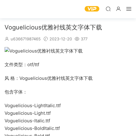
Voguelicious优雅衬线英文字体下载
u636671987465
2023-12-20
377
文件类型：otf/ttf
风 格：Voguelicious优雅衬线英文字体下载
包含字体：
Voguelicious-LightItalic.ttf
Voguelicious-Light.ttf
Voguelicious-Italic.ttf
Voguelicious-BoldItalic.ttf
Voguelicious-Bold.ttf