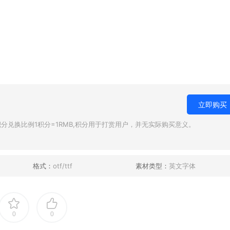
立即购买
兑换比例1积分=1RMB,积分用于打赏用户，并无实际购买意义。
格式：
otf/ttf
素材类型：
英文字体
0
0