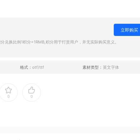
立即购买
兑换比例1积分=1RMB,积分用于打赏用户，并无实际购买意义。
格式：
otf/ttf
素材类型：
英文字体
0
0