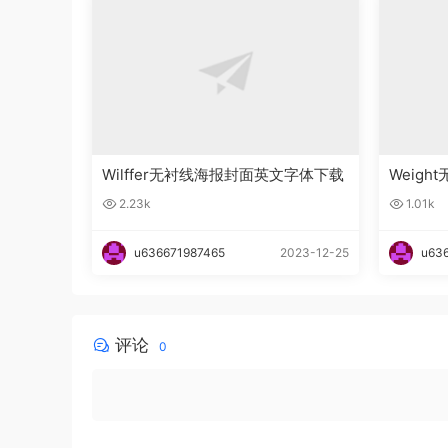
Wilffer无衬线海报封面英文字体下载
Weig
2.23k
1.01k
u636671987465
2023-12-25
u63
评论
0